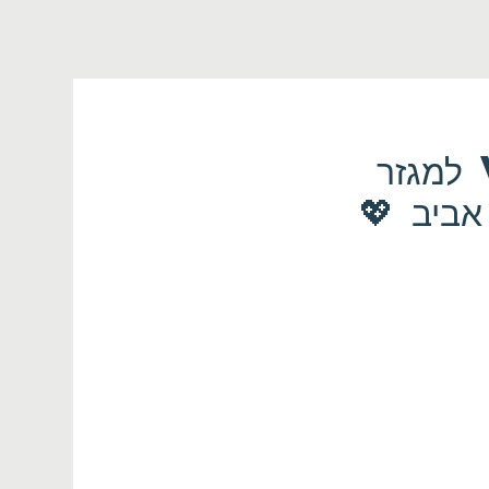
💖 שבת הכרויות Valentine’s למגזר
אביב 💖