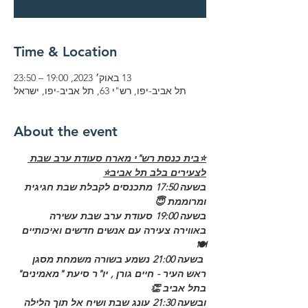
Time & Location
13 באוק׳ 2023, 19:00 – 23:50
תל אביב-יפו, רש"י 63, תל אביב-יפו, ישראל
About the event
⭐בית כנסת רש"י מארח סעודת ערב שבת 
לצעירים בלב תל אביב⭐
בשעה 17:50 מתכנסים לקבלת שבת חגיגית 
ומרוממת 😇  
בשעה 19:00 סעודת ערב שבת עשירה 
באווירה צעירה עם אנשים חדשים ואיכותיים 
🍽 
 בשעה 21:00 נשמע בשורה משמחת מסגן 
ראש העיר - חיים גורן , יו"ר סיעת "מאמינים" 
בתל אביב 👏 
ובשעה 21:30 עונג שבת ושיח אל תוך הלילה 