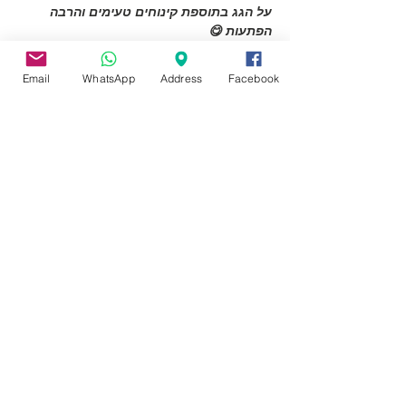
על הגג בתוספת קינוחים טעימים והרבה 
הפתעות 😋
את הערב יוביל רב בית הכנסת, הרב יהונתן 
בנימיני 
Email
WhatsApp
Address
Facebook
Read More >
Tickets
המכירה הסתיימה
מחיר
מ-‏120.00 ‏₪ עד ‏145.00 ‏₪
Share this event