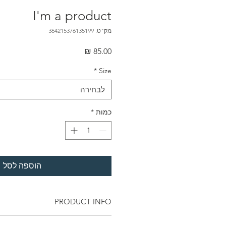
I'm a product
מק"ט: 364215376135199
מחיר
*
Size
לבחירה
כמות
*
הוספה לסל
PRODUCT INFO
 I'm a great place to add more 